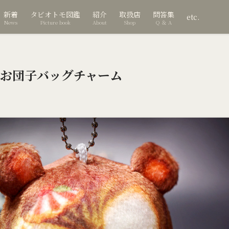
新着
タビオトモ図鑑
紹介
取扱店
問答集
etc.
News
Picture book
About
Shop
Q ＆ A
お団子バッグチャーム