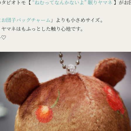
のタビオトモ【
“ねむってなんかないよ” 眠りヤマネ
】がお
まお団子バッグチャーム
」よりも小さめサイズ。
りヤマネはもふっとした触り心地です。
…♡